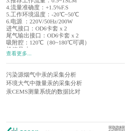
3.推荐工作流量：0.5~1SLM
4.流量准确度：+1.5%F.S
5.工作环境温度：-20℃~50℃
6.电源 ：220V/50Hz/200W
进气接口：OD6卡套 x 2
尾气输出接口：OD6卡套 x 2
吸附腔：120℃（80~180℃可调）
机箱尺寸：560H x 440W x 250D mm3
查看更多...
(高x 宽 x 深）
重量：机箱 16kg 加热采样单元：5kg
附件：6根吸附管（GAK0016） 尺寸：
污染源烟气中汞的采集分析
OD10mm x 200mm
环境大气中微量汞的采集分析
采样单元
汞CEMS测量系统的数据比对
1.汞吸附管
2.加热采样探杆：长度1.2cm，一根
3.伴热型传输线：适用于冬季低温，限
功率120℃，长度5m，一根
4.双层耐压管：PU耐燃直管，外径φ8，
内径φ4，长度5m，一根