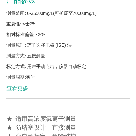
产品参数
测量范围: 0-35500mg/L(可扩展至70000mg/L)
重复性: <士2%
相对标准偏差: <5%
测量原理: 离子选择电极 (ISE) 法
测量方式: 直接测量
标定方式: 用户手动点击，仪器自动标定
测量周期:实时
供电电源: 220VAC,50Hz
查看更多...
工作环境: -5~40C，0~90%RH
设备尺寸: 1400*1835*750mm (W*H*D)
★
适用高浓度氯离子测量
设备重量:约250Kg
★
防堵塞设计，直接测量